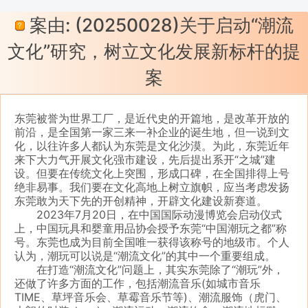
案由: (20250028)关于启动“潮流
文化”研究，树立文化发展新标杆的提
案
东莞被誉为世界工厂，是近代史的开篇地，是改革开放的
前沿，是全国第一家三来一补企业的诞生地，但一说到文
化，以往许多人都认为东莞是文化沙漠。为此，东莞近年
来下大力气开展文化强市建设，先后提出系开“之城”建
设。但要在传统文化上突围，形成口碑，在全国排得上号
绝非易事。我们要在文化高地上树立旗帜，应当考虑发扬
东莞敢为天下先的开创精神，开辟文化建设新赛道。
2023年7月20日，在中国国际动漫博览会启动仪式
上，中国玩具和婴童用品协会授予东莞“中国潮玩之都”称
号。东莞也成为目前全国唯一获得该称号的地级市。个人
认为，潮玩可以说是“潮流文化”的其中一个重要组成。
在打造“潮流文化”问题上，其实东莞除了“潮玩”外，
还做了许多方面的工作，包括潮流音乐(如城市音乐
TIME、草坪音乐会、草霉音乐节等)、潮流服饰（虎门、