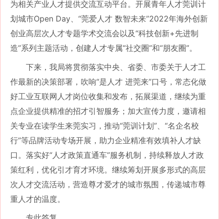
为相关产业人才提供交流互动平台。开展青年人才莞训计
划城市Open Day、“莞爱人才 数智未来”2022年海外创新
创业高层次人才专题学术交流会以及“科技创新+先进制
造”系列主题活动，创建人才专属“社交圈”和“朋友圈”。
下来，我局将贯彻落实中央、省委、市委关于人才工
作最新的决策部署，吹响
“是人才 进莞来”口号，常态化做
好工业互联网人才岗位收集和发布，拓展渠道，继续为重
点企业提供精准的招才引智服务；加大宣传力度，邀请相
关专业在读学生来莞实习，推动“莞训计划”、“名企名校
行”等品牌活动专场开展，助力企业精准有效填补人才缺
口。落实好“人才政策直通车”服务机制，持续释放人才政
策红利，优化引才育才环境。继续筹划开展多形式的高层
次人才交流活动，营造尊才爱才的城市氛围，传递城市尊
重人才的温度。
专此答复。